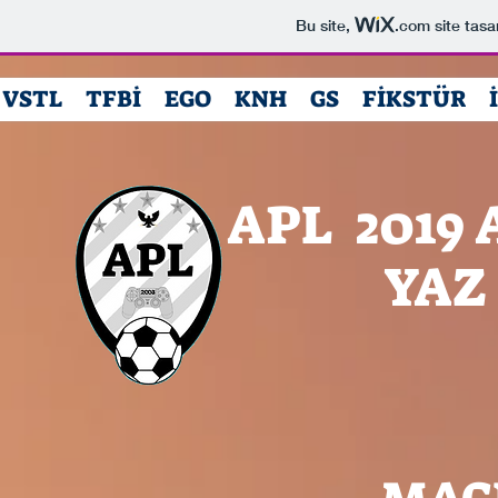
Bu site,
.com
site tasa
VSTL
TFBİ
EGO
KNH
GS
FİKSTÜR
APL 2019
YAZ